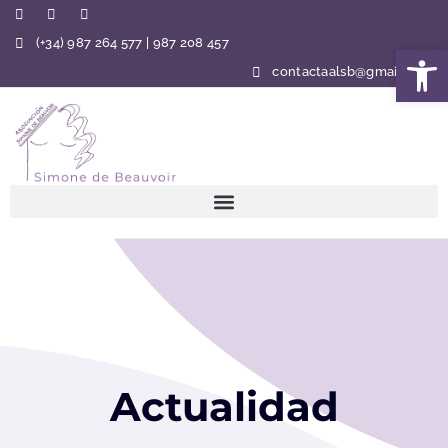
(+34) 987 264 577 | 987 208 457
Abrir 
contactaalsb@gmail.com
Actualidad