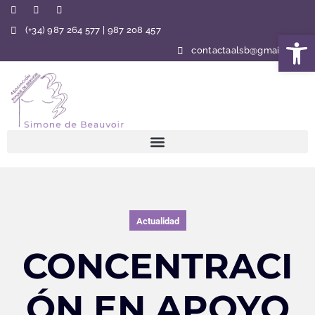
(+34) 987 264 577 | 987 208 457
Abrir 
contactaalsb@gmail.com
Actualidad
CONCENTRACI
ÓN EN APOYO