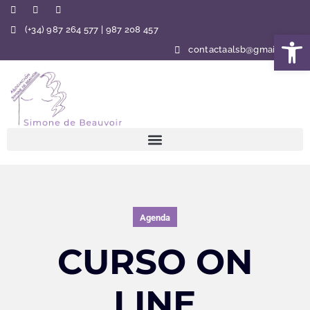
(+34) 987 264 577 | 987 208 457
Abrir 
contactaalsb@gmail.com
Agenda
CURSO ON
LINE