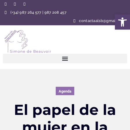
(+34) 987 264 577 | 987 208 457
Abrir 
contactaalsb@gmail.com
Agenda
El papel de la
mujer en la