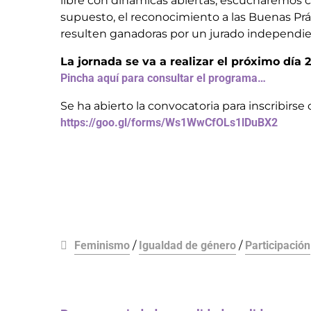
libre con dinámicas abiertas, escucharemos c
supuesto, el reconocimiento a las Buenas Prá
resulten ganadoras por un jurado independie
La jornada se va a realizar el próximo día
Pincha aquí para consultar el programa…
Se ha abierto la convocatoria para inscribirs
https://goo.gl/forms/Ws1WwCfOLs1lDuBX2
Feminismo
/
Igualdad de género
/
Participación