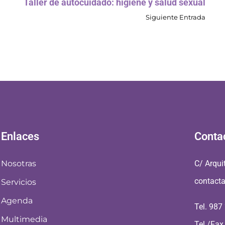
Taller de autocuidado: higiene y salud sexual
Siguiente Entrada
Enlaces
Conta
Nosotras
C/ Arqui
contact
Servicios
Agenda
Tel. 987
Multimedia
Tel./Fax