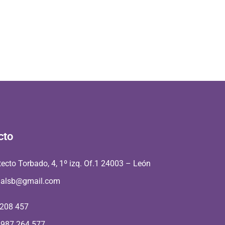
cto
tecto Torbado, 4, 1º izq. Of.1 24003 – León
aalsb@gmail.com
 208 457
 987 264 577