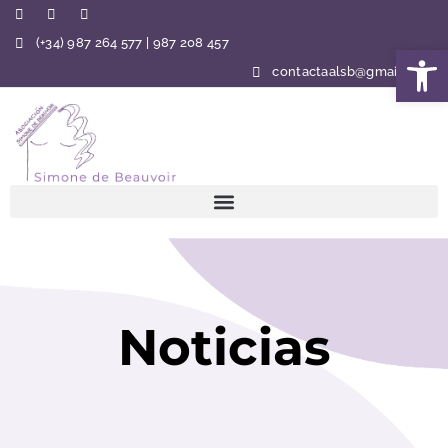
(+34) 987 264 577 | 987 208 457
Abrir 
contactaalsb@gmail.com
Noticias