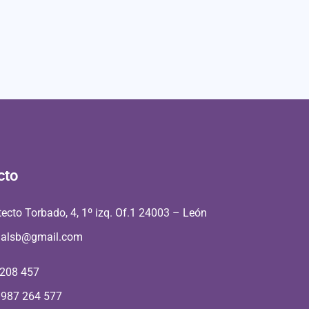
cto
tecto Torbado, 4, 1º izq. Of.1 24003 – León
aalsb@gmail.com
 208 457
 987 264 577