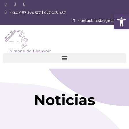
(+34) 987 264 577 | 987 208 457
Abrir 
contactaalsb@gmail.com
Noticias