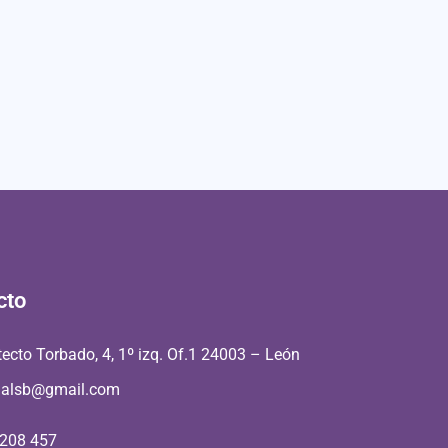
cto
tecto Torbado, 4, 1º izq. Of.1 24003 – León
aalsb@gmail.com
 208 457