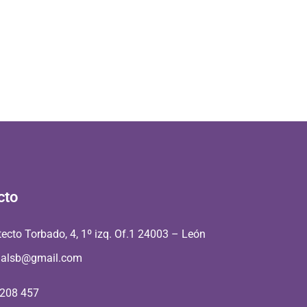
cto
tecto Torbado, 4, 1º izq. Of.1 24003 – León
aalsb@gmail.com
 208 457