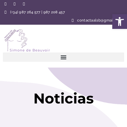
(+34) 987 264 577 | 987 208 457
Abrir 
contactaalsb@gmail.com
Noticias