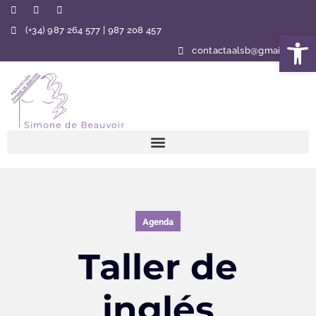
(+34) 987 264 577 | 987 208 457
Abrir 
contactaalsb@gmail.com
Agenda
Taller de
inglés