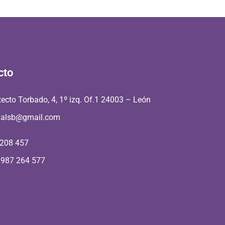
cto
tecto Torbado, 4, 1º izq. Of.1 24003 – León
aalsb@gmail.com
 208 457
 987 264 577