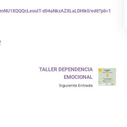
VmNU1XQQQcLeouIT-d04aNkzAZXLaLDHik0/edit?pli=1
a
TALLER DEPENDENCIA
EMOCIONAL
Siguiente Entrada