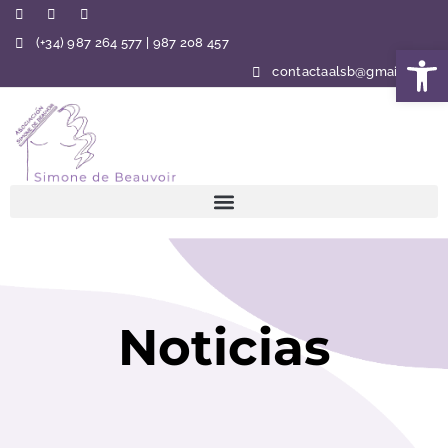
(+34) 987 264 577 | 987 208 457
Abrir 
contactaalsb@gmail.com
Noticias